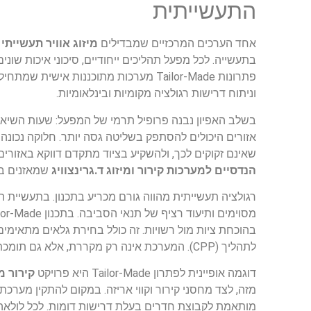
התעשייתית
אחד הערכים המרכזיים שמבדילים
מיזוג אוויר תעשייתי ד
בתעשייה. לכל מפעל תהליכים ייחודיים, סיכוני איכות שוני
פתרונות Tailor-Made מערכות מתוכננות 
וניתוח דרישות רגולציה מקומיות ובינלאומיות.
בשלב האפיון נבנה פרופיל תרמי של המפעל: שעות השיא, 
אזורים היכולים להסתפק בשליטה גסה יותר. חלוקה נכונה
שאינם זקוקים לכך, ולהשקיע בציוד מתקדם דווקא באזורים 
הנדסיים למערכות קירור ומיזוג ד.גרינצוויג
שמאזנים בין
רגולציה תעשייתית מהווה גורם מכריע בתכנון. בתעשיית ה
בהוכחת ציות מול רשויות. זה כולל בחירת גלאים מתאימי
לתהליך (CPP). המערכת אינה רק מקררת, אלא גם תומכת ישירות בתהליכי איכות ורגולציה.
דוגמה אופיינית לפתרון Tailor-Made היא פרויקט
קירור מ
מזה, לצד מחסני קירור וקווי אריזה. במקום להתקין מערכ
מותאמת לקבוצת חדרים בעלת דרישות דומות. לכל לולאה 