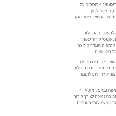
נצוויג
מבוססים על
 במקום לכוון
וצר המיוצר באותו זמן.
 למערכות הפועלות
 עומסי קירור לאורך
הנתונים מוגדרים מצבי
ל סיטואציה.
ות, לחץ זרימה ואיכות אוויר משדרים נתונים
רבת למשל ירידה ביעילות
 יקרה, ניתן לתזמן
נצוויג משלב פתרונות כמו אגירת קור, שימוש במגדלי קירור יעילים, החלפת חום חופשי (Free Cooling) בשעות ובתנאי מזג אוויר
יבה נמוכה לצורך קירור
כון משמעותי באנרגיה