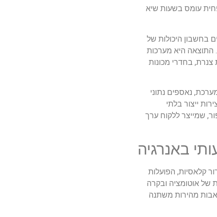
פחית עומס בשעות שיא
ם בחשבון היכולות של
. התוצאה היא מערכות
צנרת, בחדרי מכונות
רכת, נאספים נתוני
רות ייצור בלתי
, שמייצר ללקוח ערך
ותי באנרגיה
ור קלאסיות, הפועלות
ת של אוטומציה ובקרה
במערכות שהוא מתכנן פתרונות כמו בקרי תהליך מתקדמים, וסתים אלקטרוניים, מדחסי Inverter, משאבות מהירות משתנה