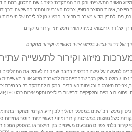
זוג האוויר התעשייתי והקירור המתקדם: כיצד גישת התכנון, רמת הידע
ייצור, איכות המוצר הסופי, צריכת האנרגיה והחזר ההשקעה. דרך ד
רה, ניתן להבין מדוע מערכות הקירור והמיזוג הן לב ליבה של היציבות 
 של דר גרינצוויג במיזוג אוויר תעשייתי וקירור מתקדם
רכות מיזוג וקירור לתעשייה עתיר
ברים למעשה על גישה הנדסית רחבה שמבינה לעומק את התהליכים
נצוויג בולט בשוק בכך שההתייחסות למערכת מיזוג אוויר תעשייתית 
ר, צריכת האנרגיה ובטיחות העובדים. במקום להתמקד רק בבחירת צ’ילר
ן ניסיון מעשי רב־שנים במפעלי תהליך לבין ידע אקדמי ומחקרי בתחומ
ודות כשל נפוצות במערכות קירור ומיזוג תעשייתיות: חוסר אחידות בט
מסי קירור בלתי צפויים הנובעים משינויים בקו הייצור או בהספק המכונות