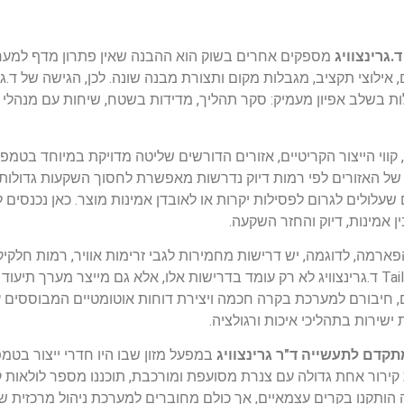
.גרינצוויג
מספקים אחרים בשוק הוא ההבנה שאין פתרון מדף למערכו
ם, אילוצי תקציב, מגבלות מקום ותצורת מבנה שונה. לכן, הגישה של ד.
אישית שמתחילות בשלב אפיון מעמיק: סקר תהליך, מדידות בשטח, שיחות עם מנהלי 
קווי הייצור הקריטיים, אזורים הדורשים שליטה מדויקת במיוחד בטמפ
 של האזורים לפי רמות דיוק נדרשות מאפשרת לחסוך השקעות גדולות 
שעלולים לגרום לפסילות יקרות או לאובדן אמינות מוצר. כאן נכנסים 
 אמינות, דיוק והחזר השקעה.
פארמה, לדוגמה, יש דרישות מחמירות לגבי זרימות אוויר, רמות חלקי
מסוימים ותיעוד רציף של תנאי הסביבה. בתכנון Tailor-Made ד.גרינצוויג לא רק עומד בדרישות אלו, אלא גם 
ם, חיבורם למערכת בקרה חכמה ויצירת דוחות אוטומטיים המבוססים 
תקדם לתעשייה ד"ר גרינצוויג
במפעל מזון שבו היו חדרי ייצור בטמ
ת קירור אחת גדולה עם צנרת מסועפת ומורכבת, תוכננו מספר לולאות ק
הותקנו בקרים עצמאיים, אך כולם מחוברים למערכת ניהול מרכזית 