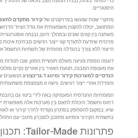
היסטוריים.
מחקרי שטח שנעשו בפרויקטים של
קירור מתקדם לתעשיי
המחושב, יכולה להקטין משמעותית את גודל הציוד הדרוש
משתנה בין קווים שונים ובמהלך היום, נבנתה אסטרטגיית 
מרכזית שיודעת לתעדף קווי ייצור רגישים מבחינת איכות
הייצור ללא צורך בהגדלה מהותית של תשתיות החשמל או
דוגמה נוספת מגיעה מעולם תעשיית המזון, שבו תנודות מזג 
את מעטפת המבנה, תנועת האוויר בין אזורים נקיים ומלו
הנדסיים למערכות קירור ומיזוג ד.גרינצוויג
הנשענים על 
והפרדת אזורי ייצור רגישים. גישה זו מצמצמת משמעותית 
המומחיות ההנדסית המעמיקה באה לידי ביטוי גם בהבנת 
דחוס וחשמל. היכולת לתאם בין מערכות אלה מאפשרת ייעו
שיא. במקום להסתפק בפתרון נקודתי לחדר קירור או לאול
בתשתית הקירור והמיזוג מתוכנן לסנכרון מיטבי עם התהלי
פתרונות e