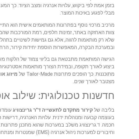
בזמן אמת לפי ביקוש, עלויות אנרגיה ומצב הציוד. כך ה
מבלי לפגוע באיכות המוצר.
מרכיב מרכזי נוסף בפתרונות המותאמים אישית הוא התייח
צוות האחזקה באתר, זמינות חלפים, רמת המורכבות שהמפ
שלא רק מותאמות להווה, אלא גם גמישות לשינויים בתהלי
ובמערכת הבקרה, המאפשרות הוספת יחידות קירור, הרחבת ק
הגישה המותאמת מתבטאת גם בליווי צמוד של הלקוח משל
ביצוע לאורך תקופה, ובמידת הצורך מותאמות אסטרטגיות ה
מתוכננות. כך הופכים פתרונות Tailor-Made של
מיזוג אוו
מצטבר לאורך שנים.
חדשנות טכנולוגית: שילוב או
בליבה של
קירור מתקדם לתעשייה ד"ר גרינצוויג
עומדת 
בעוצמה קבועה ומנוהלות ידנית. עלויות האנרגיה, דרישות
וחיבורים למערכות ניהול אנרגיה (EMS) שמנטרות ומנתחות את צריכת החשמל של כל רכיב במערכת.