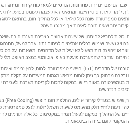
שבו הם עובדים יחד.
פתרונות הנדסיים למערכות קירור ומיזוג ד.גרי
 לומדת את דפוסי הייצור ומתאימה את עצמה לעומס בפועל. לדוגמה,
ים טמפרטורה שונה לכל לולאה או לכל מחליף חום, בהתאם לסוג המ
קירור יתר שאינו תורם לאיכות אך מבזבז חשמל.
כולות להביא לחיסכון של עשרות אחוזים בצריכת האנרגיה בהשוואה
צוויג
נעשה שימוש בכלים אנליטיים לניתוח נתוני עבר למשל, התנהגות
ר או זיהוי נקודות תפעול לא יעילות של מדחסים ומשאבות. על בסיס 
 חירום ועוד כך שהמערכת פועלת באופן אוטומטי במצב האופטימלי לכ
חדשנות נוספת מתבטאת בשילוב חיישנים מתקדמים ואינטרנט של הדברים (IoT). חיישני טמפרטורה, לח
ח ובקרה מרחוק. כך ניתן לזהות מראש מגמות המעידות על תקלה מתק
בטמפרטורה באזור רגיש. במקום לחכות לקריסת מערכת ולעצירת ייצור
כיבים הנדרשים.
בהיבט האנרגטי, ד.גרי
ה יודעות להזיז חלק מהעומס לשעות חשמל זולות, לנצל טמפרטורת סב
ם של התהליך במקום לפעול תמיד במקסימום. כל אלה תורמים לחיס
המקומית וגם בזירה הבינלאומית.