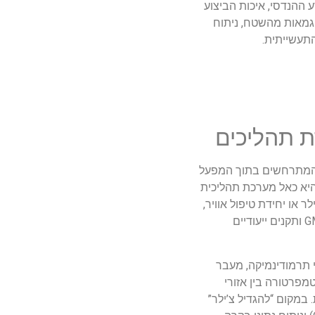
 ההנדסי, איכות הביצוע
וגמאות מהשטח, ניתוח
התעשייתית.
ת תהליכים
 המתרחשים בתוך המפעל
היא כאל מערכת תהליכית
 או יחידת טיפול אוויר,
נבחנים מאפייני התהליך עומסי חום משתנים, פליטת לחות, זיהומים כימיים וחלקיקיים, דרישות רגולציה ותקני איכות כמו GMP, ISO ותקנים ייעודיים
י תרמודינמיקה, מעבר
מפרטורה בין אזורי
. במקום “להגדיל צ’ילר”