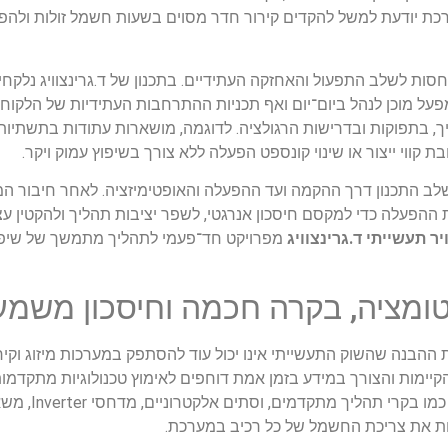
מערכת יודעת למשל להקדים קירור חדר מסוים בשעות חשמל זולות ולה
סות לשלב התפעול והאחזקה העתידיים. בתכנון של ד.גרינצוויג נלקחי
על מוכן לנהל ביום־יום ואף תכניות ההתרחבות העתידיות של הלקוח
ך, בתפוקות ובדרישות הרגולציה. לדוגמה, מושארות עתודות בתשתיות 
ווי ייצור או שינוי קונספט הפעלה ללא צורך בשיפוץ עמוק ויקר.
ב התכנון דרך ההקמה ועד ההפעלה והאופטימיזציה. לאחר חיבור המע
הפעלה כדי למקסם חיסכון אנרגטי, לשפר יציבות תהליך ולהקטין עצי
יר תעשייתי ד.גרינצוויג
מפרויקט חד־פעמי לתהליך מתמשך של שיפור
טומציה, בקרה חכמה וחיסכון משמע
ההבנה שהשוק התעשייתי אינו יכול עוד להסתפק במערכות מיזוג וקיר
 הקיימות והצורך במידע בזמן אמת דוחפים לאימוץ טכנולוגיות מתקדמו
חכמה. ד.גרינצוויג משלב 