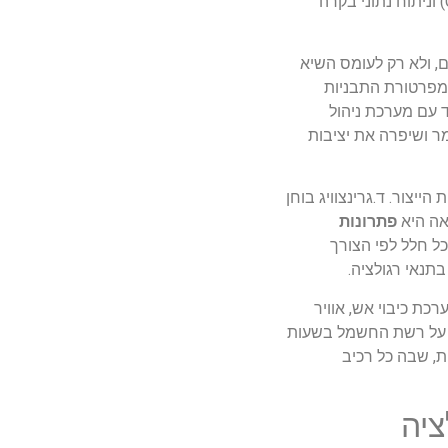
כדי לפתור בעיות, נבנית תמונת מצב מלאה של התהליך והמערכת לעיתים באמצעות מדידות שדה, סימולציות זרימת אוויר (CFD) וניתוח נתוני בקרה
 ולא רק לעומס השיא
טמפרטורת התבניות
ד עם מערכת ניהול
ר ושיפרה את יציבות
ייצור. ד.גרינצוויג בוחן
אה היא
פתרונות
כל חלל לפי הצורך
תנאי רגולציה.
ת כיבוי אש, אוויר
ים על רשת החשמל בשעות
ת, שבה כל רכיב
לציה