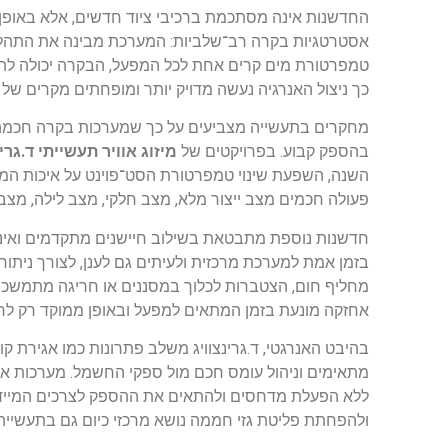
החדשנות אינה מסתכמת ברכיבי ציוד חדשים, אלא באופן 
אסטרטגיות בקרה רב־שלביות: המערכת מבינה את התהליך,
טמפרטורת מים קרים אחת לכל המפעל, הבקרה יכולה להתא
כך ניצול האנרגיה נעשה מדויק יותר ומופחתים מקרים של 
מחקרים בתעשייה מצביעים על כך שמערכות בקרה חכמה י
בהספק קבוע. בפרויקטים של
מיזוג אוויר תעשייתי ד.גרינ
השנה, השפעת שינוי טמפרטורת הסט־פוינט על איכות המוצ
פעולה חכמים מצב ייצור מלא, מצב חלקי, מצב לילה, מצב
בזמן אמת למערכת מרכזית ולעיתים גם לענן, לצורך ניתו
מחליף חום, הצטברות לכלוך במסננים או חריגה מתמשכת 
אחזקה מונעת בזמן המתאים למפעל ובאופן ממוקד רק לר
מתאימים וניהול עומס חכם מול ספקי החשמל. מערכות אל
ללא הפעלת מדחסים ולהתאים את ההספק לצרכים המיידיי
ולהפחתת פליטת גזי חממה נושא מרכזי כיום גם בתעשייה 