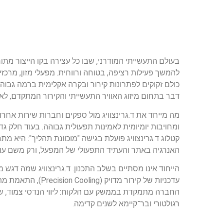
בעולם התעשייתי המודרני, שבו כל עצירה בקו הייצור מתור
להמשך פעילות רציפה, בטוחה ורווחית. מפעלי מזון, מרכזים
כולם זקוקים לפתרונות קירור ובקרה אקלימית ברמה גבוה
דבר בתחום מיזוג האוויר התעשייתי והקירור המתקדם, לא
מה מייחד את ד.גרינצוויג מול ספקים וחברות שירות אחר
ומחויבות יומיומית לאמינות תפעולית גבוהה. בעוד חלק גדו
קטלוג ד.גרינצוויג פועלת בגישה "מוכוונת תהליך": היא מ
האנרגיה באתר והעתיד התפעולי של המפעל, ורק משם עו
הייחוד אינו מסתיים בשלב התכנון. ד.גרינצוויג שמה דגש מי
החברה מתמקדת בממשק עם הלקוח: ליווי הנדסי צמוד, שק
רגולטורי ובר־קיימא לשנים קדימה.