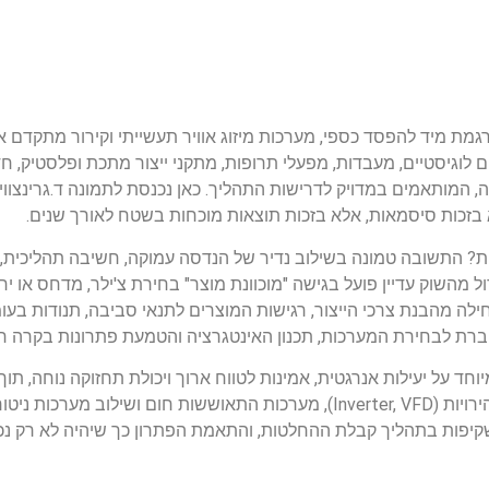
גמת מיד להפסד כספי, מערכות מיזוג אוויר תעשייתי וקירור מתקדם אי
 לוגיסטיים, מעבדות, מפעלי תרופות, מתקני ייצור מתכת ופלסטיק, חדר
ה, המותאמים במדויק לדרישות התהליך. כאן נכנסת לתמונה ד.גרינצו
 בזכות סיסמאות, אלא בזכות תוצאות מוכחות בשטח לאורך שנים.
ות? התשובה טמונה בשילוב נדיר של הנדסה עמוקה, חשיבה תהליכית, 
ל מהשוק עדיין פועל בגישה "מוכוונת מוצר" בחירת צ'ילר, מדחס או יח
תחילה מהבנת צרכי הייצור, רגישות המוצרים לתנאי סביבה, תנודות בע
ברת לבחירת המערכות, תכנון האינטגרציה והטמעת פתרונות בקרה ח
וחד על יעילות אנרגטית, אמינות לטווח ארוך ויכולת תחזוקה נוחה, תוך
עדכניות של קירור מדויק (Precision Cooling), התאמת מהירויות (Inverter, VFD), מערכות התאוששות חום
יפות בתהליך קבלת ההחלטות, והתאמת הפתרון כך שיהיה לא רק נכון