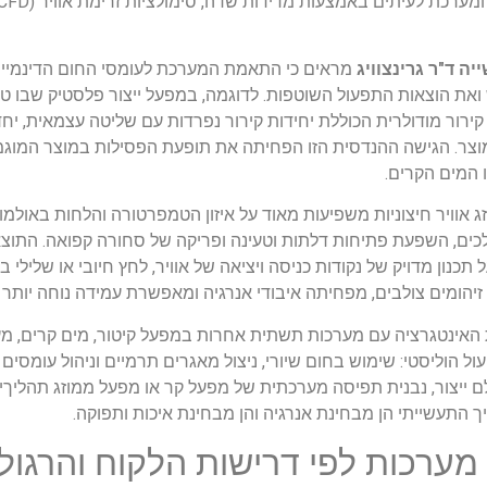
ה ד"ר גרינצוויג
מראים כי התאמת המערכת לעומסי החום הדינמיים,
 ואת הוצאות התפעול השוטפות. לדוגמה, במפעל ייצור פלסטיק שבו 
קירור מודולרית הכוללת יחידות קירור נפרדות עם שליטה עצמאית, יח
 מוצר. הגישה ההנדסית הזו הפחיתה את תופעת הפסילות במוצר המוגמ
 המים הקרים.
אוויר חיצוניות משפיעות מאוד על איזון הטמפרטורה והלחות באולמות ה
כלכים, השפעת פתיחות דלתות וטעינה ופריקה של סחורה קפואה. התוצ
תכנון מדויק של נקודות כניסה ויציאה של אוויר, לחץ חיובי או שלילי ב
זיהומים צולבים, מפחיתה איבודי אנרגיה ומאפשרת עמידה נוחה יותר ב
האינטגרציה עם מערכות תשתית אחרות במפעל קיטור, מים קרים, מערכ
ל הוליסטי: שימוש בחום שיורי, ניצול מאגרים תרמיים וניהול עומס
ם ייצור, נבנית תפיסה מערכתית של מפעל קר או מפעל ממוזג תהליךי
ך התעשייתי הן מבחינת אנרגיה והן מבחינת איכות ותפוקה.
Tailor-Mad: תכנון מערכות לפי דרישות הלקוח והרגו